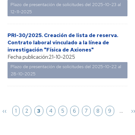
Plazo de presentación de solicitudes del 2025-10-23 al
12-11-2025
PRI-30/2025. Creación de lista de reserva.
Contrato laboral vinculado a la línea de
investigación "Física de Axiones"
Fecha publicación:
21-10-2025
Plazo de presentación de solicitudes del 2025-10-22 al
28-10-2025
Paginación
a
Página
‹‹
Página
1
Página
2
Página
3
Página
4
Página
5
Página
6
Página
7
Página
8
Página
9
…
S
›
anterior
p