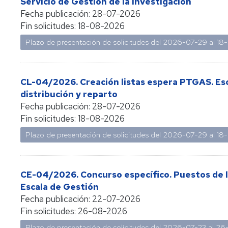
Servicio de Gestión de la Investigación
concursos
Fecha publicación:
28-07-2026
Fin solicitudes:
18-08-2026
Consulta
bolsas
Plazo de presentación de solicitudes del 2026-07-29 al 1
de
sustitutos
CL-04/2026. Creación listas espera PTGAS. Esca
Normativa
y
distribución y reparto
procedimientos
Fecha publicación:
28-07-2026
Fin solicitudes:
18-08-2026
Evaluación
del
Plazo de presentación de solicitudes del 2026-07-29 al 1
profesorado
Retribuciones
CE-04/2026. Concurso específico. Puestos de la
Jubilación
Escala de Gestión
funcionarios
Fecha publicación:
22-07-2026
cuerpos
Fin solicitudes:
26-08-2026
docentes
Plazo de presentación de solicitudes del 2026-07-23 al 