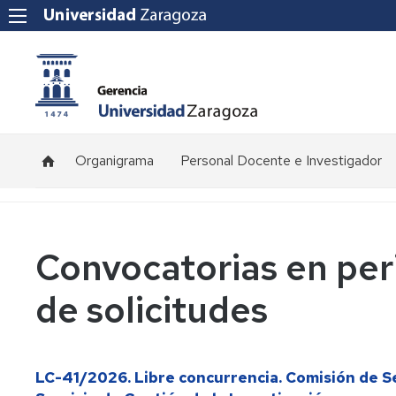
Organigrama
Personal Docente e Investigador
Plantilla
de
profesorado
Convocatorias en per
Convocatorias
de
de solicitudes
concursos
Normativa
y
LC-41/2026. Libre concurrencia. Comisión de S
procedimientos
de