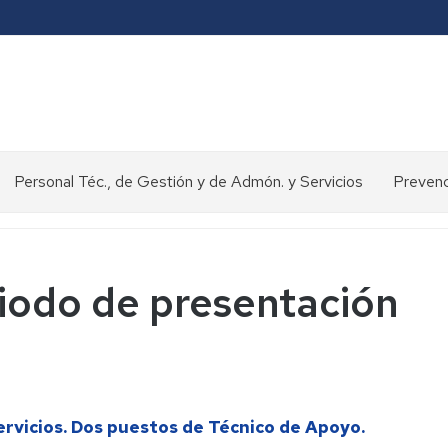
Personal Téc., de Gestión y de Admón. y Servicios
Prevenc
Concursos
y
oposiciones
iodo de presentación
>
Selección
de
personal
Normativa
ervicios. Dos puestos de Técnico de Apoyo.
y
procedimientos