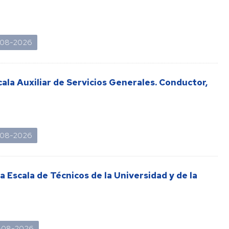
Listas
de
espera
8-08-2026
Evaluación
del
la Auxiliar de Servicios Generales. Conductor,
Desempeño
Carrera
profesional
horizontal
8-08-2026
Mentoring
Relación
 Escala de Técnicos de la Universidad y de la
de
puestos
de
trabajo
Retribuciones
26-08-2026