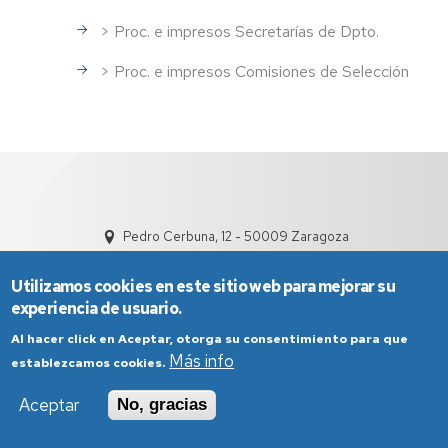
> Proc. e impresos Secretarías de Dpto.
> Proc. e impresos Comisiones de Selección
Pedro Cerbuna, 12 - 50009 Zaragoza
Utilizamos cookies en este sitio web para mejorar su
experiencia de usuario.
Al hacer click en Aceptar, otorga su consentimiento para que
Más info
establezcamos cookies.
Aviso Legal
Condiciones generales de uso
Aceptar
No, gracias
Política de Privacidad
Política de Cookies
Política de Accesibilidad