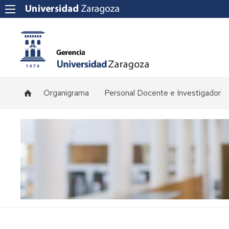
Organigrama
Personal Docente e Investigador
Plantilla
de
profesorado
Convocatorias
de
concursos
Normativa
y
procedimientos
de