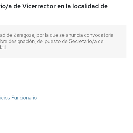
o/a de Vicerrector en la localidad de
Listas
de
espera
d de Zaragoza, por la que se anuncia convocatoria
Evaluación
 libre designación, del puesto de Secretario/a de
del
dad.
Desempeño
Carrera
profesional
horizontal
Mentoring
Relación
icios Funcionario
de
puestos
de
trabajo
Retribuciones