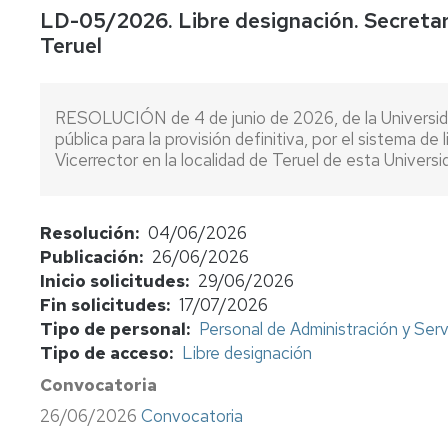
LD-05/2026. Libre designación. Secretari
concursos
Teruel
Consulta
bolsas
de
RESOLUCIÓN de 4 de junio de 2026, de la Universida
sustitutos
pública para la provisión definitiva, por el sistema de
Vicerrector en la localidad de Teruel de esta Universi
Normativa
y
procedimientos
Resolución
04/06/2026
Evaluación
Publicación
26/06/2026
del
Inicio solicitudes
29/06/2026
profesorado
Fin solicitudes
17/07/2026
Retribuciones
Tipo de personal
Personal de Administración y Serv
Tipo de acceso
Libre designación
Jubilación
funcionarios
Convocatoria
cuerpos
26/06/2026
Convocatoria
docentes