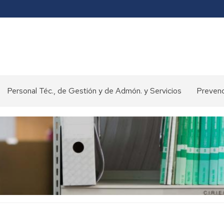
Personal Téc., de Gestión y de Admón. y Servicios
Prevenc
Concursos
y
oposiciones
>
Selección
de
personal
Normativa
y
procedimientos