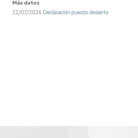
Más datos
Información
sindical
22/07/2026
Declaración puesto desierto
Impresos
Calidad