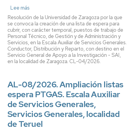
de
Lee más
sobre
Gestión
CL-
Resolución de la Universidad de Zaragoza por la que
de
04/2026.
se convoca la creación de una lista de espera para
la
Creación
cubrir, con carácter temporal, puestos de trabajo de
Investigación
Personal Técnico, de Gestión y de Administración y
listas
Servicios, en la Escala Auxiliar de Servicios Generales.
espera
Conductor, Distribución y Reparto, con destino en el
PTGAS.
Servicio General de Apoyo a la Investigación - SAI,
Escala
en la localidad de Zaragoza. CL-04/2026.
Auxiliar
de
Servicios
AL-08/2026. Ampliación listas
Generales.
espera PTGAS. Escala Auxiliar
Conductor,
distribución
de Servicios Generales,
y
Servicios Generales, localidad
reparto
de Teruel