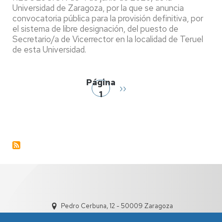
05/2026.
Universidad de Zaragoza, por la que se anuncia
Libre
convocatoria pública para la provisión definitiva, por
el sistema de libre designación, del puesto de
designación.
Secretario/a de Vicerrector en la localidad de Teruel
Secretario/a
de esta Universidad.
de
Vicerrector
Paginación
en
Página
Siguiente
››
la
1
página
localidad
de
Teruel
Pedro Cerbuna, 12 - 50009 Zaragoza