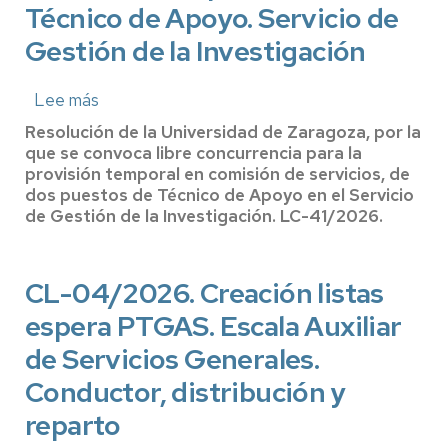
Técnico de Apoyo. Servicio de
Gestión de la Investigación
Lee más
sobre
LC-
Resolución de la Universidad de Zaragoza, por la
41/2026.
que se convoca libre concurrencia para la
Libre
provisión temporal en comisión de servicios, de
dos puestos de Técnico de Apoyo en el Servicio
concurrencia.
de Gestión de la Investigación. LC-41/2026.
Comisión
de
Servicios.
CL-04/2026. Creación listas
Dos
puestos
espera PTGAS. Escala Auxiliar
de
de Servicios Generales.
Técnico
Conductor, distribución y
de
Apoyo.
reparto
Servicio