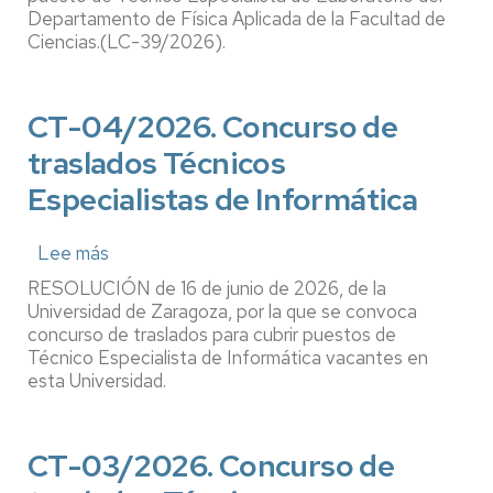
Departamento de Física Aplicada de la Facultad de
Atribución
Ciencias.(LC-39/2026).
temporal
de
funciones.
CT-04/2026. Concurso de
Técnico
traslados Técnicos
Especialista
de
Especialistas de Informática
Laboratorio,
Departamento
Lee más
sobre
Física
CT-
Aplicada,
RESOLUCIÓN de 16 de junio de 2026, de la
04/2026.
Universidad de Zaragoza, por la que se convoca
Facultad
Concurso
concurso de traslados para cubrir puestos de
de
Técnico Especialista de Informática vacantes en
de
Ciencias
esta Universidad.
traslados
Técnicos
Especialistas
CT-03/2026. Concurso de
de
Informática