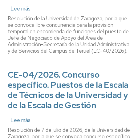
Lee más
sobre
LC-
Resolución de la Universidad de Zaragoza, por la que
40/2026.
se convoca libre concurrencia para la provisión
Libre
temporal en encomienda de funciones del puesto de
Jefe de Negociado de Apoyo del Área de
concurrencia.
Administración-Secretaría de la Unidad Administrativa
Encomienda
y de Servicios del Campus de Teruel (LC-40/2026).
de
funciones.
Jefe
CE-04/2026. Concurso
de
específico. Puestos de la Escala
Negociado
de
de Técnicos de la Universidad y
Apoyo,
de la Escala de Gestión
Área
de
Administración-
Lee más
sobre
Secertaría,
CE-
Resolución de 7 de julio de 2026, de la Universidad de
Unidad
04/2026.
Zaragoza, por la que se convoca concurso específico