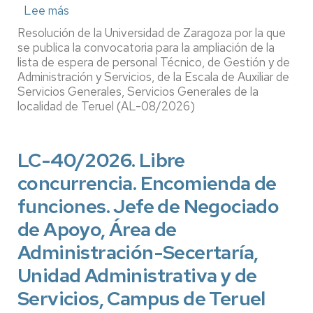
Lee más
sobre
AL-
Resolución de la Universidad de Zaragoza por la que
08/2026.
se publica la convocatoria para la ampliación de la
Ampliación
lista de espera de personal Técnico, de Gestión y de
Administración y Servicios, de la Escala de Auxiliar de
listas
Servicios Generales, Servicios Generales de la
espera
localidad de Teruel (AL-08/2026)
PTGAS.
Escala
Auxiliar
LC-40/2026. Libre
de
concurrencia. Encomienda de
Servicios
Generales,
funciones. Jefe de Negociado
Servicios
de Apoyo, Área de
Generales,
localidad
Administración-Secertaría,
de
Unidad Administrativa y de
Teruel
Servicios, Campus de Teruel