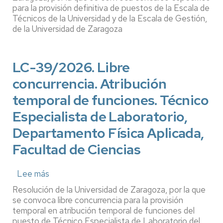
Administrativa
Concurso
para la provisión definitiva de puestos de la Escala de
y
Técnicos de la Universidad y de la Escala de Gestión,
específico.
de la Universidad de Zaragoza
de
Puestos
Servicios,
de
Campus
la
LC-39/2026. Libre
de
Escala
Teruel
de
concurrencia. Atribución
Técnicos
temporal de funciones. Técnico
de
Especialista de Laboratorio,
la
Universidad
Departamento Física Aplicada,
y
Facultad de Ciencias
de
la
Lee más
sobre
Escala
LC-
de
Resolución de la Universidad de Zaragoza, por la que
39/2026.
Gestión
se convoca libre concurrencia para la provisión
Libre
temporal en atribución temporal de funciones del
puesto de Técnico Especialista de Laboratorio del
concurrencia.