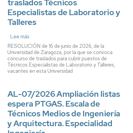
traslados Técnicos
Especialistas de Laboratorio y
Talleres
Lee más
sobre
CT-
RESOLUCIÓN de 16 de junio de 2026, de la
03/2026.
Universidad de Zaragoza, por la que se convoca
Concurso
concurso de traslados para cubrir puestos de
Técnicos Especialistas de Laboratorio y Talleres,
de
vacantes en esta Universidad
traslados
Técnicos
Especialistas
AL-07/2026 Ampliación listas
de
Laboratorio
espera PTGAS. Escala de
y
Técnicos Medios de Ingeniería
Talleres
y Arquitectura. Especialidad