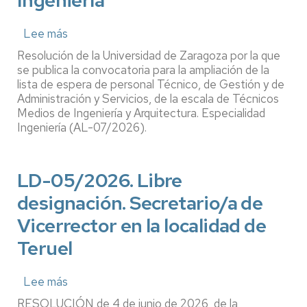
Ingeniería
Lee más
sobre
AL-
Resolución de la Universidad de Zaragoza por la que
07/2026
se publica la convocatoria para la ampliación de la
Ampliación
lista de espera de personal Técnico, de Gestión y de
Administración y Servicios, de la escala de Técnicos
listas
Medios de Ingeniería y Arquitectura. Especialidad
espera
Ingeniería (AL-07/2026).
PTGAS.
Escala
de
LD-05/2026. Libre
Técnicos
designación. Secretario/a de
Medios
de
Vicerrector en la localidad de
Ingeniería
Teruel
y
Arquitectura.
Especialidad
Lee más
sobre
Ingeniería
LD-
RESOLUCIÓN de 4 de junio de 2026, de la