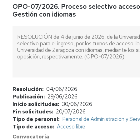
OPO-07/2026. Proceso selectivo acceso l
concursos
Gestión con idiomas
Consulta
bolsas
de
RESOLUCIÓN de 4 de junio de 2026, de la Universid
sustitutos
selectivo para el ingreso, por los turnos de acceso li
Universidad de Zaragoza con idiomas, mediante los s
Normativa
oposición, respectivamente. (OPO-07/2026)
y
procedimientos
Evaluación
del
profesorado
Resolución
04/06/2026
Publicación
29/06/2026
Retribuciones
Inicio solicitudes
30/06/2026
Fin solicitudes
20/07/2026
Jubilación
Tipo de personal
Personal de Administración y Serv
funcionarios
cuerpos
Tipo de acceso
Acceso libre
docentes
Convocatoria