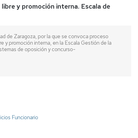
ibre y promoción interna. Escala de
Listas
de
espera
ad de Zaragoza, por la que se convoca proceso
Evaluación
bre y promoción interna, en la Escala Gestión de la
del
istemas de oposición y concurso-
Desempeño
Carrera
profesional
horizontal
Mentoring
Relación
de
puestos
icios Funcionario
de
trabajo
Retribuciones