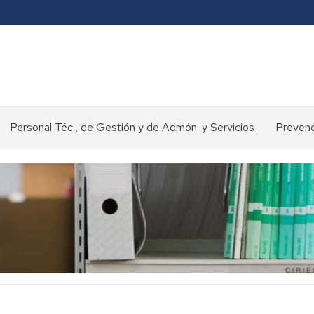
Personal Téc., de Gestión y de Admón. y Servicios
Prevenc
Concursos
y
oposiciones
>
Selección
de
personal
Normativa
y
procedimientos