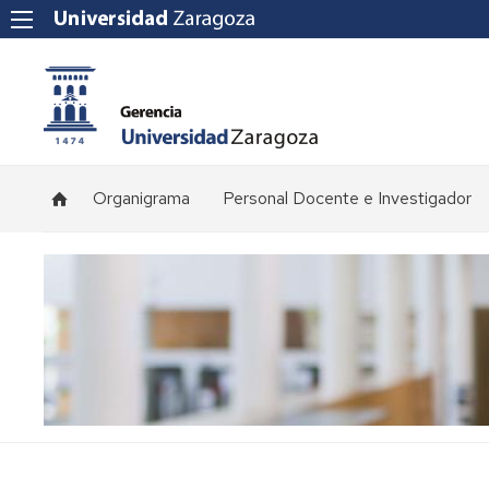
Organigrama
Personal Docente e Investigador
Plantilla
de
profesorado
Convocatorias
de
concursos
Normativa
y
procedimientos
de