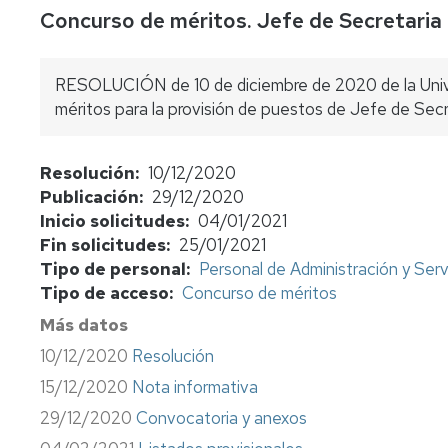
Concurso de méritos. Jefe de Secretaria
concursos
Consulta
bolsas
RESOLUCIÓN de 10 de diciembre de 2020 de la Unive
de
méritos para la provisión de puestos de Jefe de Secr
sustitutos
Normativa
Resolución
10/12/2020
y
Publicación
29/12/2020
procedimientos
Inicio solicitudes
04/01/2021
Evaluación
Fin solicitudes
25/01/2021
del
Tipo de personal
Personal de Administración y Serv
profesorado
Tipo de acceso
Concurso de méritos
Retribuciones
Más datos
10/12/2020
Resolución
Jubilación
funcionarios
15/12/2020
Nota informativa
cuerpos
29/12/2020
Convocatoria y anexos
docentes