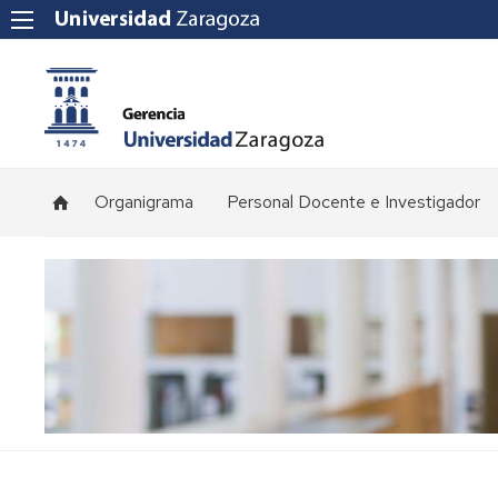
Organigrama
Personal Docente e Investigador
Plantilla
de
profesorado
Convocatorias
de
concursos
Normativa
y
procedimientos
de