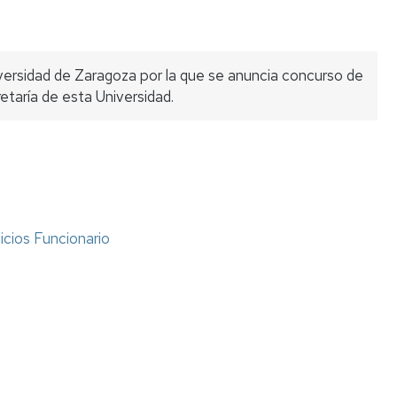
Listas
de
espera
rsidad de Zaragoza por la que se anuncia concurso de
etaría de esta Universidad.
Evaluación
del
Desempeño
Carrera
profesional
horizontal
icios Funcionario
Mentoring
Relación
de
puestos
de
trabajo
Retribuciones