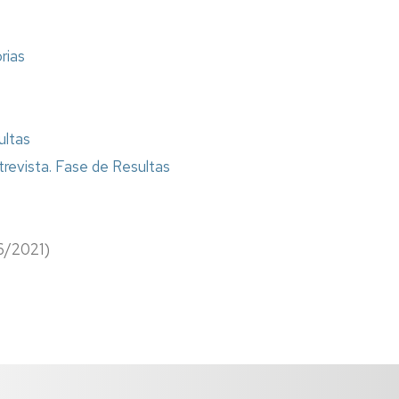
Formación
rias
Información
sindical
Impresos
ultas
Calidad
revista. Fase de Resultas
6/2021)