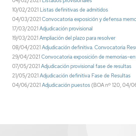
04/02/2021
Listados provisionales
Información
10/02/2021
Listas definitivas de admitidos
sindical
04/03/2021
Convocatoria exposición y defensa memo
Impresos
17/03/2021
Adjudicación provisional
Calidad
19/03/2021
Ampliación del plazo para resolver
08/04/2021
Adjudicación definitiva. Convocatoria Res
29/04/2021
Convocatoria exposición de memorias-ent
07/05/2021
Adjudicación provisional fase de resultas
21/05/2021
Adjudicación definitiva Fase de Resultas
04/06/2021
Adjudicación puestos
(BOA nº 120, 04/0