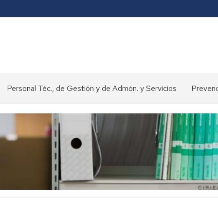
Personal Téc., de Gestión y de Admón. y Servicios
Prevenc
Concursos
y
oposiciones
>
Selección
de
personal
Normativa
y
procedimientos