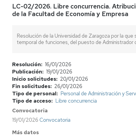
LC-02/2026. Libre concurrencia. Atribuc
concursos
de la Facultad de Economía y Empresa
Consulta
bolsas
de
Resolución de la Universidad de Zaragoza por la que 
sustitutos
temporal de funciones, del puesto de Administrador
Normativa
y
procedimientos
Resolución
16/01/2026
Publicación
19/01/2026
Evaluación
Inicio solicitudes
20/01/2026
del
profesorado
Fin solicitudes
26/01/2026
Tipo de personal
Personal de Administración y Serv
Retribuciones
Tipo de acceso
Libre concurrencia
Convocatoria
Jubilación
funcionarios
19/01/2026
Convocatoria
cuerpos
docentes
Más datos