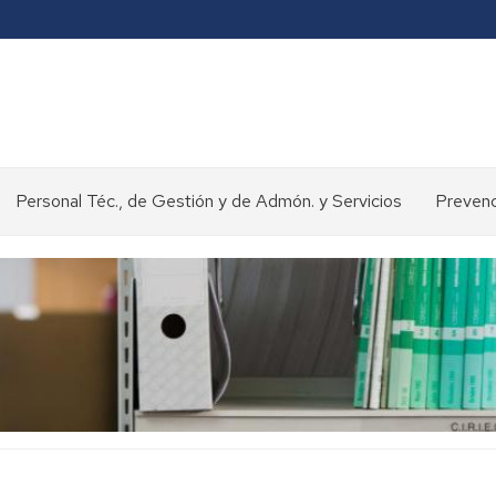
Personal Téc., de Gestión y de Admón. y Servicios
Prevenc
Concursos
y
oposiciones
>
Selección
de
personal
Normativa
y
procedimientos