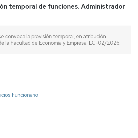
ión temporal de funciones. Administrador
Listas
de
espera
se convoca la provisión temporal, en atribución
Evaluación
 de la Facultad de Economía y Empresa. LC-02/2026.
del
Desempeño
Carrera
profesional
horizontal
Mentoring
icios Funcionario
Relación
de
puestos
de
trabajo
Retribuciones