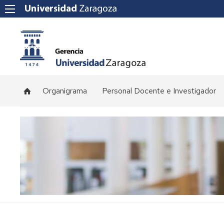
Organigrama
Personal Docente e Investigador
Plantilla
de
profesorado
Convocatorias
de
concursos
Normativa
y
procedimientos
de