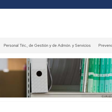
Personal Téc., de Gestión y de Admón. y Servicios
Prevenc
Concursos
y
oposiciones
>
Selección
de
personal
Normativa
y
procedimientos