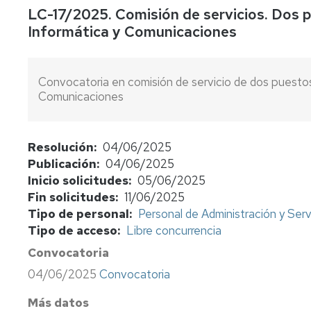
LC-17/2025. Comisión de servicios. Dos 
concursos
Informática y Comunicaciones
Consulta
bolsas
de
Convocatoria en comisión de servicio de dos puestos
sustitutos
Comunicaciones
Normativa
y
procedimientos
Resolución
04/06/2025
Publicación
04/06/2025
Evaluación
Inicio solicitudes
05/06/2025
del
profesorado
Fin solicitudes
11/06/2025
Tipo de personal
Personal de Administración y Serv
Retribuciones
Tipo de acceso
Libre concurrencia
Convocatoria
Jubilación
funcionarios
04/06/2025
Convocatoria
cuerpos
docentes
Más datos