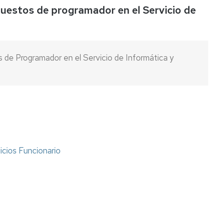
puestos de programador en el Servicio de
Listas
de
espera
 de Programador en el Servicio de Informática y
Evaluación
del
Desempeño
Carrera
profesional
horizontal
Mentoring
icios Funcionario
Relación
de
puestos
de
trabajo
Retribuciones