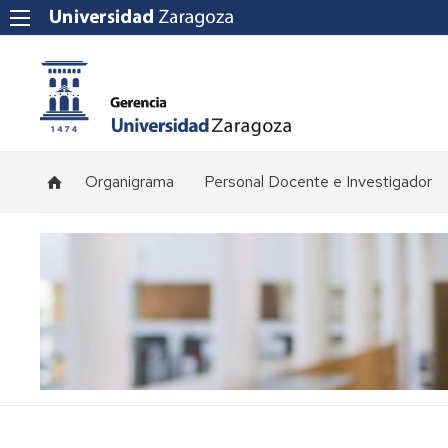
Organigrama
Personal Docente e Investigador
Plantilla
de
profesorado
Convocatorias
de
concursos
Normativa
y
procedimientos
de