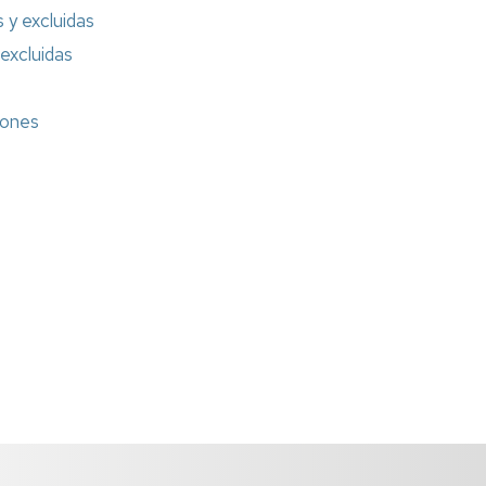
 y excluidas
Formación
 excluidas
Información
sindical
iones
Impresos
Calidad