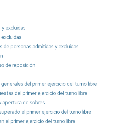
Formación
Información
 y excluidas
sindical
 excluidas
Impresos
vas de personas admitidas y excluidas
Calidad
ón
rso de reposición
generales del primer ejercicio del turno libre
estas del primer ejercicio del turno libre
y apertura de sobres
perado el primer ejercicio del turno libre
el primer ejercicio del turno libre