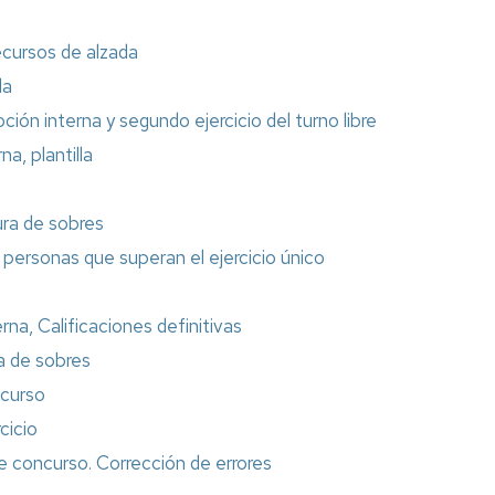
recursos de alzada
da
ión interna y segundo ejercicio del turno libre
a, plantilla
ura de sobres
e personas que superan el ejercicio único
rna, Calificaciones definitivas
ra de sobres
ncurso
cicio
de concurso. Corrección de errores