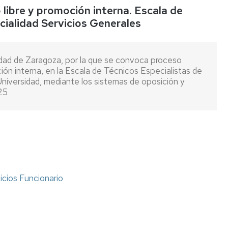
ibre y promoción interna. Escala de
Listas
cialidad Servicios Generales
de
espera
ad de Zaragoza, por la que se convoca proceso
Evaluación
oción interna, en la Escala de Técnicos Especialistas de
del
Universidad, mediante los sistemas de oposición y
Desempeño
25
Carrera
profesional
horizontal
Mentoring
Relación
de
icios Funcionario
puestos
de
trabajo
Retribuciones