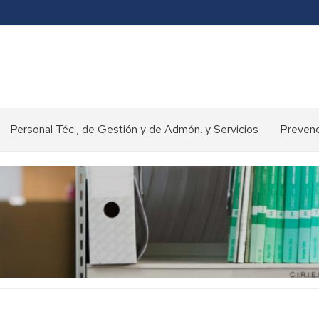
Personal Téc., de Gestión y de Admón. y Servicios
Prevenc
Concursos
y
oposiciones
>
Selección
de
personal
Normativa
y
procedimientos