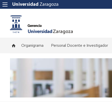
Organigrama
Personal Docente e Investigador
Plantilla
de
profesorado
Convocatorias
de
concursos
Normativa
y
procedimientos
de