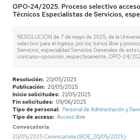
OPO-24/2025. Proceso selectivo acceso l
concursos
Técnicos Especialistas de Servicios, espe
Consulta
bolsas
de
RESOLUCIÓN de 7 de mayo de 2025, de la Universid
sustitutos
selectivo para el ingreso, por los turnos libre y prom
Servicios, especialidad Servicios Generales de esta 
Normativa
concurso-oposición, respectivamente. OPO-24/20
y
procedimientos
Evaluación
Resolución
20/05/2025
del
Publicación
20/05/2025
profesorado
Inicio solicitudes
21/05/2025
Retribuciones
Fin solicitudes
09/06/2025
Tipo de personal
Personal de Administración y Serv
Jubilación
Tipo de acceso
Acceso libre
funcionarios
cuerpos
Convocatoria
docentes
20/05/2025
Convocatoria (BOE_20/05/2025)