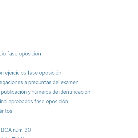
Formación
Información
sindical
Impresos
icio fase oposición
Calidad
ón ejercicios fase oposición
alegaciones a preguntas del examen
 publicación y números de identificación
minal aprobados fase oposición
éritos
n BOA núm. 20