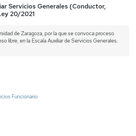
iar Servicios Generales (Conductor,
Listas
 Ley 20/2021
de
espera
rsidad de Zaragoza, por la que se convoca proceso
Evaluación
so libre, en la Escala Auxiliar de Servicios Generales.
del
Desempeño
Carrera
profesional
horizontal
Mentoring
icios Funcionario
Relación
de
puestos
de
trabajo
Retribuciones