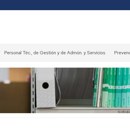
Personal Téc., de Gestión y de Admón. y Servicios
Prevenc
Concursos
y
oposiciones
>
Selección
de
personal
Normativa
y
procedimientos