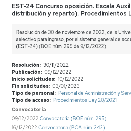
EST-24 Concurso oposición. Escala Auxil
concursos
distribución y reparto). Procedimientos
Consulta
bolsas
de
Resolución de 30 de noviembre de 2022, de la Unive
sustitutos
selectivo para ingreso, por el sistema general de acce
(EST-24) (BOE núm. 295 de 9/12/2022)
Normativa
y
procedimientos
Resolución
30/11/2022
Evaluación
Publicación
09/12/2022
del
Inicio solicitudes
10/12/2022
profesorado
Fin solicitudes
03/01/2023
Tipo de personal
Personal de Administración y Serv
Retribuciones
Tipo de acceso
Procedimientos Ley 20/2021
Jubilación
Convocatoria
funcionarios
cuerpos
09/12/2022
Convocatoria (BOE núm. 295)
docentes
16/12/2022
Convocatoria (BOA núm. 242)