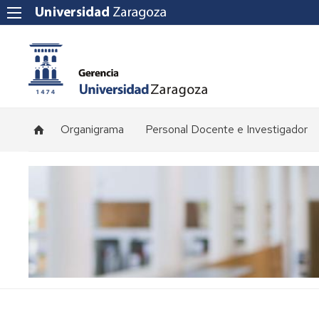
Organigrama
Personal Docente e Investigador
Plantilla
de
profesorado
Convocatorias
de
concursos
Normativa
y
procedimientos
de