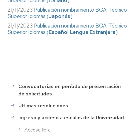
Superior Idiomas (
Italiano
)
21/11/2023
Publicación nombramiento BOA. Técnico
Superior Idiomas (
Japonés
)
21/11/2023
Publicación nombramiento BOA. Técnico
Superior Idiomas (
Español Lengua Extranjera
)
Convocatorias en período de presentación
Selección
de solicitudes
de
Personal
Últimas resoluciones
Ingreso y acceso a escalas de la Universidad
Acceso libre