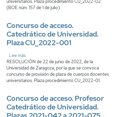
universitarios. Plaza procedimiento CU_2022-02.
Catedrático
(BOE núm. 157 de 1 de julio)
de
Universidad.
Plaza
Concurso de acceso.
CU_2022-
Catedrático de Universidad.
002
Plaza CU_2022-001
Lee más
sobre
RESOLUCIÓN de 22 de junio de 2022, de la
Concurso
Universidad de Zaragoza, por la que se convoca
de
concurso de provisión de plaza de cuerpos docentes
acceso.
universitarios. Plaza procedimiento CU_2022-01.
Catedrático
de
Universidad.
Concurso de acceso. Profesor
Plaza
Catedrático de Universidad.
CU_2022-
001
Plazas 2021-042 a 2021-075