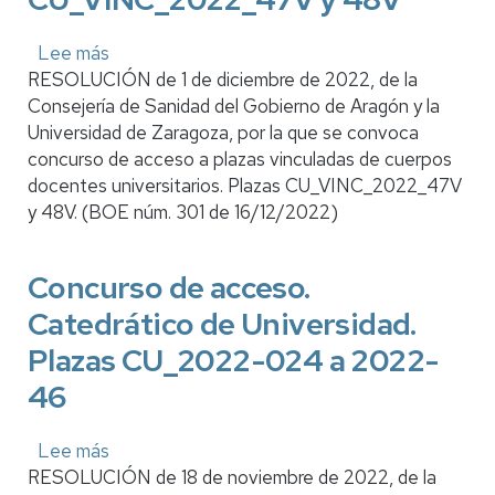
2022_49
a
Lee más
sobre
52
RESOLUCIÓN de 1 de diciembre de 2022, de la
Convocatoria
Consejería de Sanidad del Gobierno de Aragón y la
de
Universidad de Zaragoza, por la que se convoca
Concurso
concurso de acceso a plazas vinculadas de cuerpos
de
docentes universitarios. Plazas CU_VINC_2022_47V
acceso
y 48V. (BOE núm. 301 de 16/12/2022)
a
plazas
vinculadas
Concurso de acceso.
de
Catedrático de Universidad.
cuerpos
docentes
Plazas CU_2022-024 a 2022-
universitarios.
46
Plazas
CU_VINC_2022_47V
Lee más
y
sobre
RESOLUCIÓN de 18 de noviembre de 2022, de la
48V
Concurso