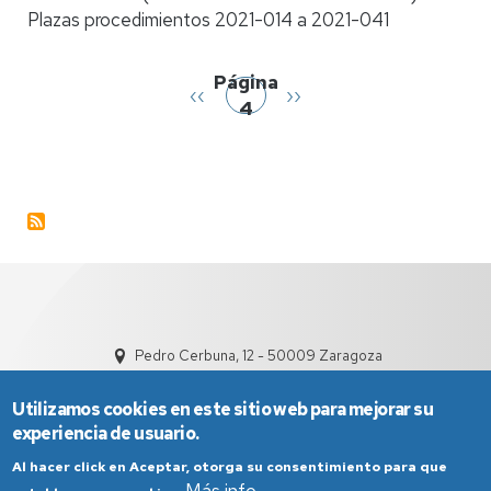
Plazas procedimientos 2021-014 a 2021-041
Titular
Paginación
de
Universidad.
Página
Página
‹‹
Siguiente
››
Plazas
4
anterior
página
2021-
014
a
2021-
041
Pedro Cerbuna, 12 - 50009 Zaragoza
Utilizamos cookies en este sitio web para mejorar su
experiencia de usuario.
Al hacer click en Aceptar, otorga su consentimiento para que