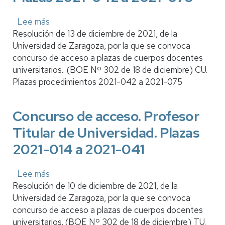
Lee más
sobre
Resolución de 13 de diciembre de 2021, de la
Concurso
Universidad de Zaragoza, por la que se convoca
de
concurso de acceso a plazas de cuerpos docentes
acceso.
universitarios.. (BOE Nº 302 de 18 de diciembre) CU.
Profesor
Plazas procedimientos 2021-042 a 2021-075
Catedrático
de
Universidad.
Concurso de acceso. Profesor
Plazas
Titular de Universidad. Plazas
2021-
042
2021-014 a 2021-041
a
2021-
Lee más
sobre
075
Resolución de 10 de diciembre de 2021, de la
Concurso
Universidad de Zaragoza, por la que se convoca
de
concurso de acceso a plazas de cuerpos docentes
acceso.
universitarios. (BOE Nº 302 de 18 de diciembre) TU.
Profesor