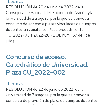
Lee más
sobre
a
RESOLUCIÓN de 20 de junio de 2022, de la
Concurso
TU_2022-
Consejería de Sanidad del Gobierno de Aragón y la
de
22V
Universidad de Zaragoza, por la que se convoca
acceso.
concurso de acceso a plazas vinculadas de cuerpos
Profesor
docentes universitarios. Plaza procedimiento
Titular
TU_2022-03 a 2022-20. (BOE núm. 157 de 1 de
de
julio).
Universidad.
Plazas
TU_2022-
Concurso de acceso.
03
Catedrático de Universidad.
a
2022-
Plaza CU_2022-002
020
Lee más
sobre
RESOLUCIÓN de 22 de junio de 2022, de la
Concurso
Universidad de Zaragoza, por la que se convoca
de
concurso de provisión de plaza de cuerpos docentes
acceso.