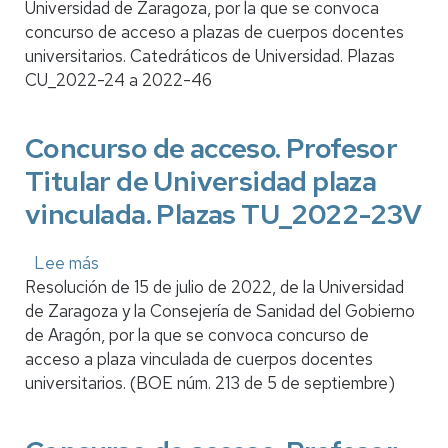
Universidad de Zaragoza, por la que se convoca
de
concurso de acceso a plazas de cuerpos docentes
acceso.
universitarios. Catedráticos de Universidad. Plazas
Catedrático
CU_2022-24 a 2022-46
de
Universidad.
Plazas
Concurso de acceso. Profesor
CU_2022-
Titular de Universidad plaza
024
a
vinculada. Plazas TU_2022-23V
2022-
46
Lee más
sobre
Resolución de 15 de julio de 2022, de la Universidad
Concurso
de Zaragoza y la Consejería de Sanidad del Gobierno
de
de Aragón, por la que se convoca concurso de
acceso.
acceso a plaza vinculada de cuerpos docentes
Profesor
universitarios. (BOE núm. 213 de 5 de septiembre)
Titular
de
Universidad