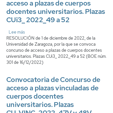
acceso a plazas de cuerpos
docentes universitarios. Plazas
CUi3_ 2022_49 a 52
Lee más
sobre
RESOLUCIÓN de 1 de diciembre de 2022, de la
Convocatoria
Universidad de Zaragoza, por la que se convoca
de
concurso de acceso a plazas de cuerpos docentes
concurso
universitarios. Plazas CUi3_ 2022_49 a 52 (BOE núm.
de
301 de 16/12/2022)
acceso
a
plazas
Convocatoria de Concurso de
de
acceso a plazas vinculadas de
cuerpos
docentes
cuerpos docentes
universitarios.
universitarios. Plazas
Plazas
CU_VINC_2022_47V y 48V
CUi3_