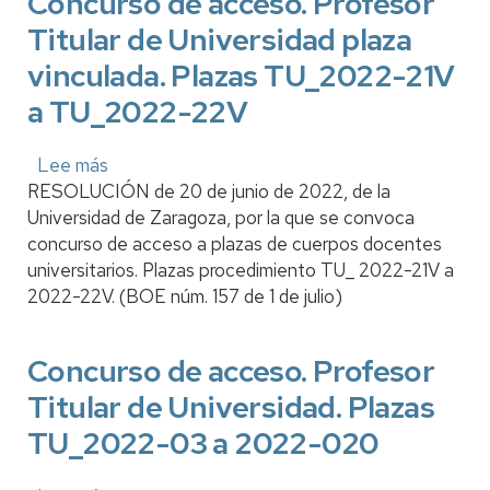
Concurso de acceso. Profesor
plaza
Titular de Universidad plaza
vinculada.
Plazas
vinculada. Plazas TU_2022-21V
TU_2022-
a TU_2022-22V
23V
Lee más
sobre
RESOLUCIÓN de 20 de junio de 2022, de la
Concurso
Universidad de Zaragoza, por la que se convoca
de
concurso de acceso a plazas de cuerpos docentes
acceso.
universitarios. Plazas procedimiento TU_ 2022-21V a
Profesor
2022-22V. (BOE núm. 157 de 1 de julio)
Titular
de
Universidad
Concurso de acceso. Profesor
plaza
Titular de Universidad. Plazas
vinculada.
Plazas
TU_2022-03 a 2022-020
TU_2022-
21V