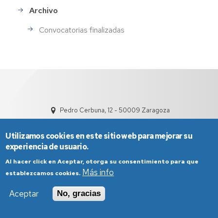
Archivo
Convocatorias finalizadas
Pedro Cerbuna, 12 - 50009 Zaragoza
Utilizamos cookies en este sitio web para mejorar su
experiencia de usuario.
Al hacer click en Aceptar, otorga su consentimiento para que
Más info
establezcamos cookies.
Aviso Legal
Condiciones generales de uso
Aceptar
No, gracias
Política de Privacidad
Política de Cookies
Política de Accesibilidad