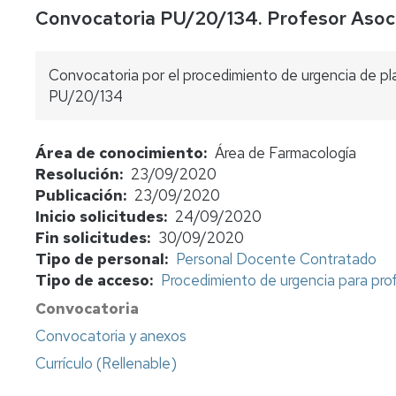
Convocatoria PU/20/134. Profesor Asoc
concursos
Consulta
bolsas
Convocatoria por el procedimiento de urgencia de pl
de
PU/20/134
sustitutos
Normativa
Área de conocimiento
Área de Farmacología
y
Resolución
23/09/2020
procedimientos
Publicación
23/09/2020
Evaluación
Inicio solicitudes
24/09/2020
del
Fin solicitudes
30/09/2020
profesorado
Tipo de personal
Personal Docente Contratado
Tipo de acceso
Procedimiento de urgencia para pr
Retribuciones
Convocatoria
Jubilación
Convocatoria y anexos
funcionarios
cuerpos
Currículo (Rellenable)
docentes