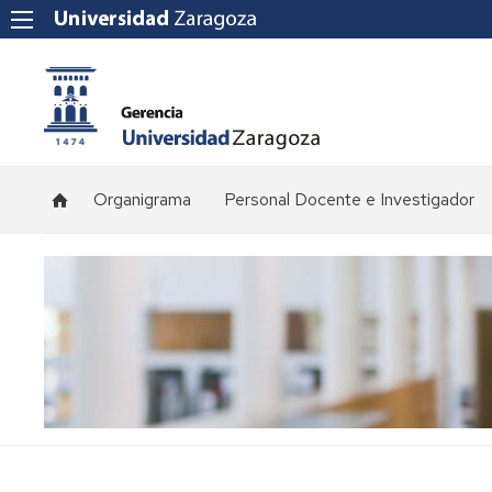
Organigrama
Personal Docente e Investigador
Plantilla
de
profesorado
Convocatorias
de
concursos
Normativa
y
procedimientos
de