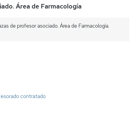
iado. Área de Farmacología
Listas
de
espera
azas de profesor asociado. Área de Farmacología.
Evaluación
del
Desempeño
Carrera
profesional
horizontal
Mentoring
ofesorado contratado
Relación
de
puestos
de
trabajo
Retribuciones