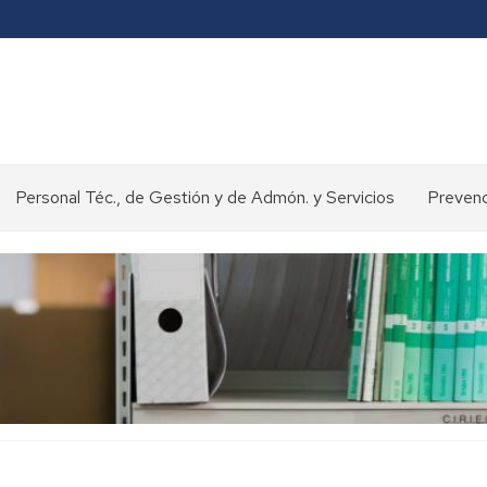
Personal Téc., de Gestión y de Admón. y Servicios
Prevenc
Concursos
y
oposiciones
>
Selección
de
personal
Normativa
y
procedimientos