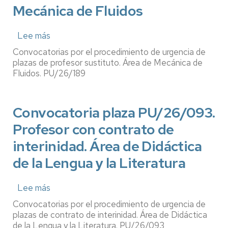
Mecánica de Fluidos
Lee más
sobre
Convocatoria
Convocatorias por el procedimiento de urgencia de
plaza
plazas de profesor sustituto. Área de Mecánica de
PU/26/189.
Fluidos. PU/26/189
Profesor
sustituto.
Convocatoria plaza PU/26/093.
Área
de
Profesor con contrato de
Mecánica
interinidad. Área de Didáctica
de
Fluidos
de la Lengua y la Literatura
Lee más
sobre
Convocatoria
Convocatorias por el procedimiento de urgencia de
plaza
plazas de contrato de interinidad. Área de Didáctica
PU/26/093.
de la Lengua y la Literatura. PU/26/093