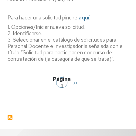
Profesor
Asociado
Para hacer una solicitud pinche
aquí
.
en
1. Opciones/Iniciar nueva solicitud.
ciencias
2. Identificarse.
de
3. Seleccionar en el catálogo de solicitudes para
la
Personal Docente e Investigador la señalada con el
salud.
título “Solicitud para participar en concurso de
Área
contratación de (la categoría de que se trate)”.
de
Paginación
Medicina
Página
Siguiente
››
1
página