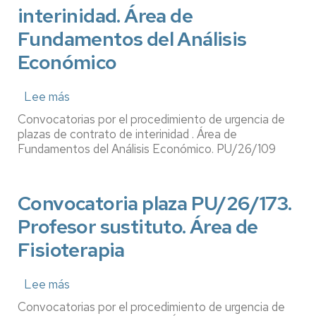
interinidad. Área de
Área
de
Fundamentos del Análisis
Fundamentos
Económico
del
Análisis
Lee más
sobre
Económico
Convocatoria
Convocatorias por el procedimiento de urgencia de
plaza
plazas de contrato de interinidad . Área de
PU/26/109.
Fundamentos del Análisis Económico. PU/26/109
Profesor
con
Convocatoria plaza PU/26/173.
contrato
de
Profesor sustituto. Área de
interinidad.
Fisioterapia
Área
de
Fundamentos
Lee más
sobre
del
Convocatoria
Convocatorias por el procedimiento de urgencia de