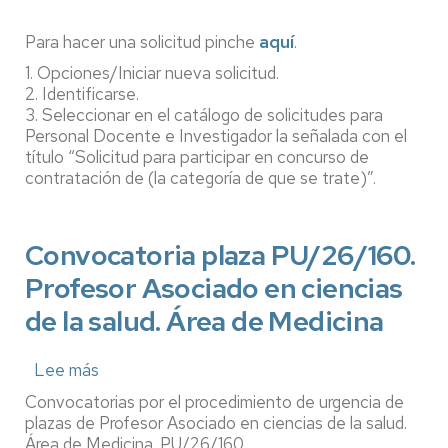
Profesor
Asociado
Para hacer una solicitud pinche
aquí
.
en
1. Opciones/Iniciar nueva solicitud.
ciencias
2. Identificarse.
de
3. Seleccionar en el catálogo de solicitudes para
la
Personal Docente e Investigador la señalada con el
salud.
título “Solicitud para participar en concurso de
Área
contratación de (la categoría de que se trate)”.
de
Enfermería
Convocatoria plaza PU/26/160.
Profesor Asociado en ciencias
de la salud. Área de Medicina
Lee más
sobre
Convocatoria
Convocatorias por el procedimiento de urgencia de
plaza
plazas de Profesor Asociado en ciencias de la salud.
PU/26/160.
Área de Medicina. PU/26/160