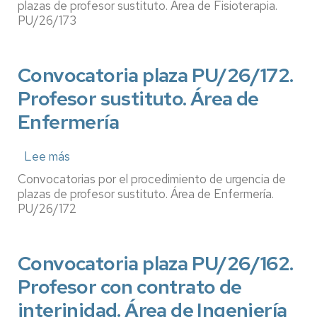
Análisis
plaza
plazas de profesor sustituto. Área de Fisioterapia.
Económico
PU/26/173.
PU/26/173
Profesor
sustituto.
Convocatoria plaza PU/26/172.
Área
de
Profesor sustituto. Área de
Fisioterapia
Enfermería
Lee más
sobre
Convocatoria
Convocatorias por el procedimiento de urgencia de
plaza
plazas de profesor sustituto. Área de Enfermería.
PU/26/172.
PU/26/172
Profesor
sustituto.
Convocatoria plaza PU/26/162.
Área
de
Profesor con contrato de
Enfermería
interinidad. Área de Ingeniería