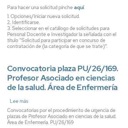
Fabricación
Asociado
Para hacer una solicitud pinche
aquí
.
en
1. Opciones/Iniciar nueva solicitud.
ciencias
2. Identificarse.
de
3. Seleccionar en el catálogo de solicitudes para
la
Personal Docente e Investigador la señalada con el
salud.
título “Solicitud para participar en concurso de
Área
contratación de (la categoría de que se trate)”.
de
Enfermería
Convocatoria plaza PU/26/169.
Profesor Asociado en ciencias
de la salud. Área de Enfermería
Lee más
sobre
Convocatoria
Convocatorias por el procedimiento de urgencia de
plaza
plazas de Profesor Asociado en ciencias de la salud.
PU/26/169.
Área de Enfermería. PU/26/169