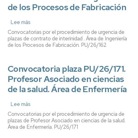
de los Procesos de Fabricación
Lee más
sobre
Convocatoria
Convocatorias por el procedimiento de urgencia de
plaza
plazas de contrato de interinidad . Área de Ingeniería
PU/26/162.
de los Procesos de Fabricación. PU/26/162
Profesor
con
Convocatoria plaza PU/26/171.
contrato
de
Profesor Asociado en ciencias
interinidad.
de la salud. Área de Enfermería
Área
de
Ingeniería
Lee más
sobre
de
Convocatoria
Convocatorias por el procedimiento de urgencia de
los
plaza
plazas de Profesor Asociado en ciencias de la salud.
Procesos
PU/26/171.
Área de Enfermería. PU/26/171
de
Profesor