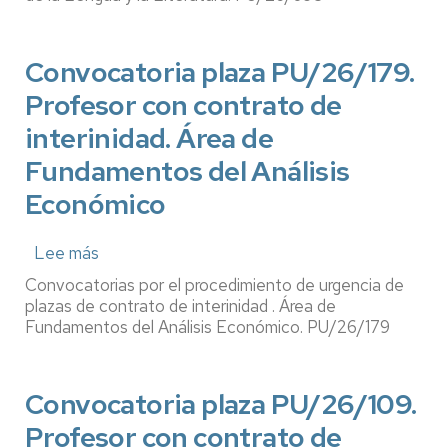
Profesor
con
Convocatoria plaza PU/26/179.
contrato
de
Profesor con contrato de
interinidad.
interinidad. Área de
Área
de
Fundamentos del Análisis
Didáctica
Económico
de
la
Lee más
sobre
Lengua
Convocatoria
y
Convocatorias por el procedimiento de urgencia de
plaza
la
plazas de contrato de interinidad . Área de
PU/26/179.
Fundamentos del Análisis Económico. PU/26/179
Literatura
Profesor
con
Convocatoria plaza PU/26/109.
contrato
de
Profesor con contrato de
interinidad.