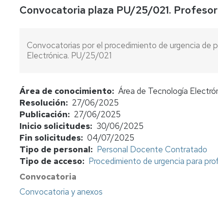
Convocatoria plaza PU/25/021. Profesor 
concursos
Consulta
bolsas
Convocatorias por el procedimiento de urgencia de p
de
Electrónica. PU/25/021
sustitutos
Normativa
y
Área de conocimiento
Área de Tecnología Electró
procedimientos
Resolución
27/06/2025
Publicación
27/06/2025
Evaluación
Inicio solicitudes
30/06/2025
del
profesorado
Fin solicitudes
04/07/2025
Tipo de personal
Personal Docente Contratado
Retribuciones
Tipo de acceso
Procedimiento de urgencia para pr
Convocatoria
Jubilación
funcionarios
Convocatoria y anexos
cuerpos
docentes