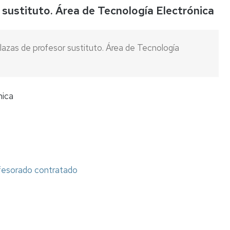
sustituto. Área de Tecnología Electrónica
Listas
de
espera
lazas de profesor sustituto. Área de Tecnología
Evaluación
del
Desempeño
nica
Carrera
profesional
horizontal
Mentoring
Relación
ofesorado contratado
de
puestos
de
trabajo
Retribuciones