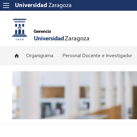
Organigrama
Personal Docente e Investigador
Plantilla
de
profesorado
Convocatorias
de
concursos
Normativa
y
procedimientos
de