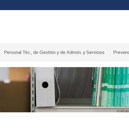
Personal Téc., de Gestión y de Admón. y Servicios
Prevenc
Concursos
y
oposiciones
>
Selección
de
personal
Normativa
y
procedimientos