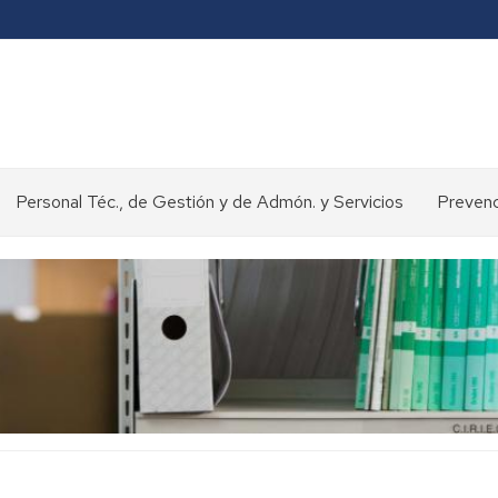
Personal Téc., de Gestión y de Admón. y Servicios
Prevenc
Concursos
y
oposiciones
>
Selección
de
personal
Normativa
y
procedimientos