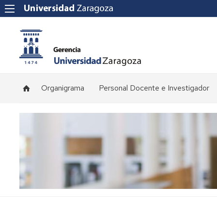
Organigrama
Personal Docente e Investigador
Plantilla
de
profesorado
Convocatorias
de
concursos
Normativa
y
procedimientos
de