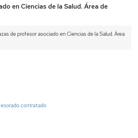
do en Ciencias de la Salud. Área de
Listas
de
espera
zas de profesor asociado en Ciencias de la Salud. Área
Evaluación
del
Desempeño
Carrera
profesional
horizontal
Mentoring
Relación
ofesorado contratado
de
puestos
de
trabajo
Retribuciones