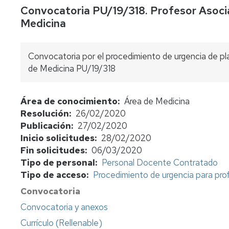
Convocatoria PU/19/318. Profesor Asocia
concursos
Medicina
Consulta
bolsas
de
Convocatoria por el procedimiento de urgencia de pla
sustitutos
de Medicina PU/19/318
Normativa
y
Área de conocimiento
Área de Medicina
procedimientos
Resolución
26/02/2020
Evaluación
Publicación
27/02/2020
del
Inicio solicitudes
28/02/2020
profesorado
Fin solicitudes
06/03/2020
Tipo de personal
Personal Docente Contratado
Retribuciones
Tipo de acceso
Procedimiento de urgencia para pr
Jubilación
Convocatoria
funcionarios
cuerpos
Convocatoria y anexos
docentes
Currículo (Rellenable)