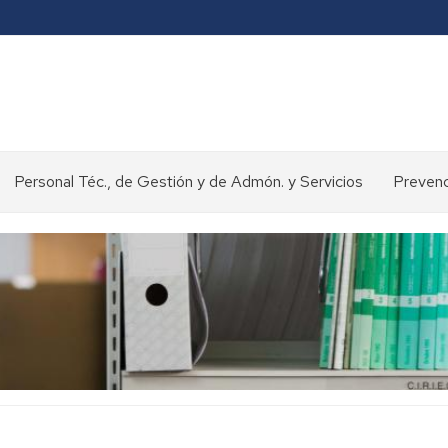
Personal Téc., de Gestión y de Admón. y Servicios
Prevenc
Concursos
y
oposiciones
>
Selección
de
personal
Normativa
y
procedimientos