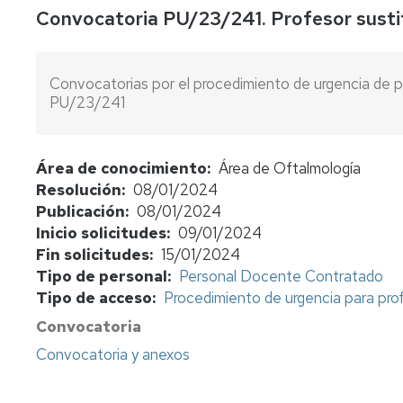
Convocatoria PU/23/241. Profesor susti
concursos
Consulta
bolsas
Convocatorias por el procedimiento de urgencia de pl
de
PU/23/241
sustitutos
Normativa
y
Área de conocimiento
Área de Oftalmología
procedimientos
Resolución
08/01/2024
Publicación
08/01/2024
Evaluación
Inicio solicitudes
09/01/2024
del
profesorado
Fin solicitudes
15/01/2024
Tipo de personal
Personal Docente Contratado
Retribuciones
Tipo de acceso
Procedimiento de urgencia para pr
Convocatoria
Jubilación
funcionarios
Convocatoria y anexos
cuerpos
docentes