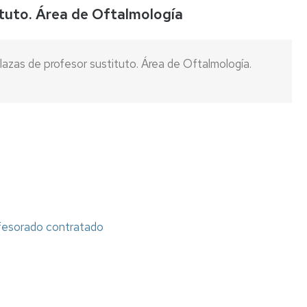
tuto. Área de Oftalmología
Listas
de
espera
azas de profesor sustituto. Área de Oftalmología.
Evaluación
del
Desempeño
Carrera
profesional
horizontal
Mentoring
Relación
ofesorado contratado
de
puestos
de
trabajo
Retribuciones