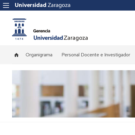
Organigrama
Personal Docente e Investigador
Plantilla
de
profesorado
Convocatorias
de
concursos
Normativa
y
procedimientos
de