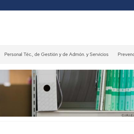
Personal Téc., de Gestión y de Admón. y Servicios
Prevenc
Concursos
y
oposiciones
>
Selección
de
personal
Normativa
y
procedimientos