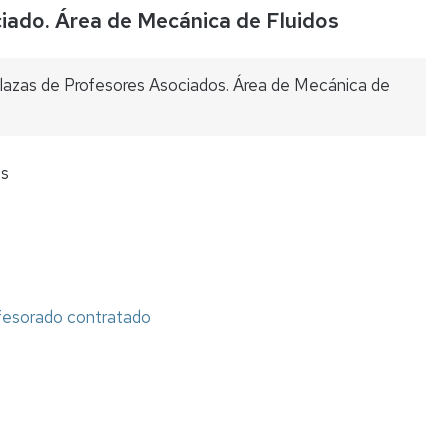
ado. Área de Mecánica de Fluidos
Listas
de
espera
plazas de Profesores Asociados. Área de Mecánica de
Evaluación
del
Desempeño
os
Carrera
profesional
horizontal
Mentoring
ofesorado contratado
Relación
de
puestos
de
trabajo
Retribuciones