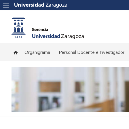
Organigrama
Personal Docente e Investigador
Plantilla
de
profesorado
Convocatorias
de
concursos
Normativa
y
procedimientos
de