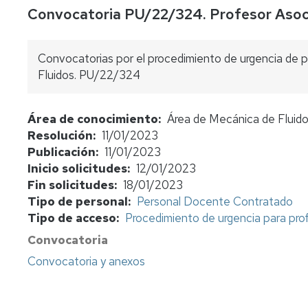
Convocatoria PU/22/324. Profesor Asoci
concursos
Consulta
bolsas
Convocatorias por el procedimiento de urgencia de 
de
Fluidos. PU/22/324
sustitutos
Normativa
Área de conocimiento
Área de Mecánica de Fluid
y
Resolución
11/01/2023
procedimientos
Publicación
11/01/2023
Evaluación
Inicio solicitudes
12/01/2023
del
Fin solicitudes
18/01/2023
profesorado
Tipo de personal
Personal Docente Contratado
Tipo de acceso
Procedimiento de urgencia para pr
Retribuciones
Convocatoria
Jubilación
Convocatoria y anexos
funcionarios
cuerpos
docentes