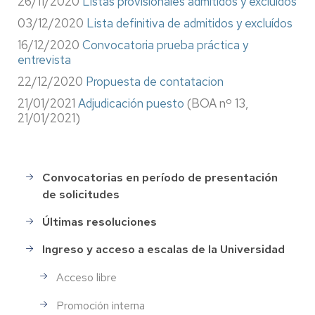
26/11/2020
Listas provisionales admitidos y excluídos
03/12/2020
Lista definitiva de admitidos y excluídos
16/12/2020
Convocatoria prueba práctica y
entrevista
22/12/2020
Propuesta de contatacion
21/01/2021
Adjudicación puesto
(BOA nº 13,
21/01/2021)
Convocatorias en período de presentación
Selección
de solicitudes
de
Personal
Últimas resoluciones
Ingreso y acceso a escalas de la Universidad
Acceso libre
Promoción interna