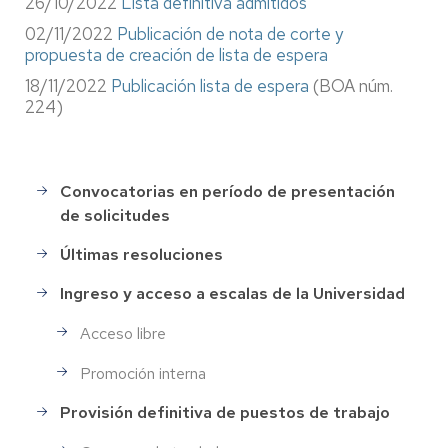
26/10/2022
Lista definitiva admitidos
02/11/2022
Publicación de nota de corte y
propuesta de creación de lista de espera
18/11/2022
Publicación lista de espera
(BOA núm.
224)
Convocatorias en período de presentación
Selección
de solicitudes
de
Personal
Últimas resoluciones
Ingreso y acceso a escalas de la Universidad
Acceso libre
Promoción interna
Provisión definitiva de puestos de trabajo