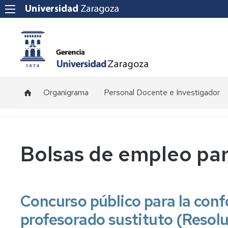
Organigrama
Personal Docente e Investigador
Plantilla
de
profesorado
Bolsas de empleo par
Convocatorias
de
concursos
Concurso público para la conf
Normativa
y
profesorado sustituto (Resol
procedimientos
de