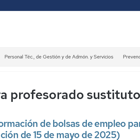
Personal Téc., de Gestión y de Admón. y Servicios
Prevenc
Concursos
y
oposiciones
a profesorado sustitut
>
Selección
de
personal
ormación de bolsas de empleo par
Normativa
ución de 15 de mayo de 2025)
y
procedimientos