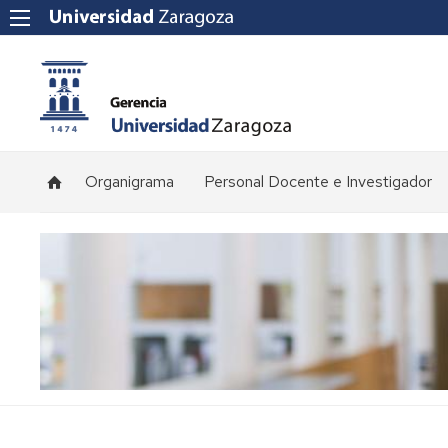
Organigrama
Personal Docente e Investigador
Plantilla
de
profesorado
Convocatorias
de
concursos
Normativa
y
procedimientos
de