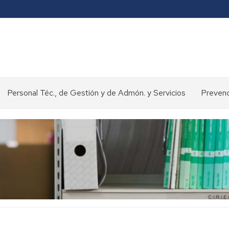
Personal Téc., de Gestión y de Admón. y Servicios
Prevenc
Concursos
y
oposiciones
>
Selección
de
personal
Normativa
y
procedimientos