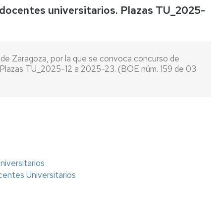
docentes universitarios. Plazas TU_2025-
Listas
de
espera
d de Zaragoza, por la que se convoca concurso de
Evaluación
s. Plazas TU_2025-12 a 2025-23. (BOE núm. 159 de 03
del
Desempeño
Carrera
profesional
horizontal
Mentoring
Relación
iversitarios
de
ntes Universitarios
puestos
de
trabajo
Retribuciones