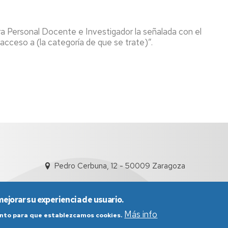
Formación
ara Personal Docente e Investigador la señalada con el
Información
 acceso a (la categoría de que se trate)”.
sindical
Impresos
Calidad
Pedro Cerbuna, 12 - 50009 Zaragoza
mejorar su experiencia de usuario.
Más info
iento para que establezcamos cookies.