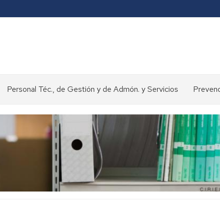
Personal Téc., de Gestión y de Admón. y Servicios
Prevenc
Concursos
y
oposiciones
>
Selección
de
personal
Normativa
y
procedimientos