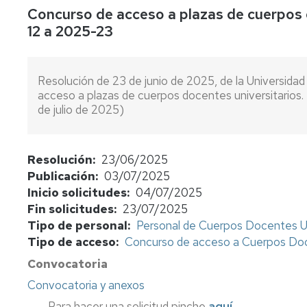
Concurso de acceso a plazas de cuerpos 
concursos
12 a 2025-23
Consulta
bolsas
de
Resolución de 23 de junio de 2025, de la Universida
sustitutos
acceso a plazas de cuerpos docentes universitario
de julio de 2025)
Normativa
y
procedimientos
Resolución
23/06/2025
Evaluación
Publicación
03/07/2025
del
Inicio solicitudes
04/07/2025
profesorado
Fin solicitudes
23/07/2025
Retribuciones
Tipo de personal
Personal de Cuerpos Docentes Un
Tipo de acceso
Concurso de acceso a Cuerpos Doce
Jubilación
funcionarios
Convocatoria
cuerpos
Convocatoria y anexos
docentes
Para hacer una solicitud pinche
aquí
.