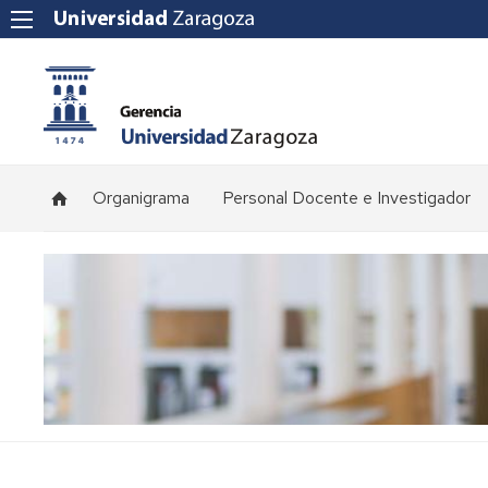
Organigrama
Personal Docente e Investigador
Plantilla
de
profesorado
Convocatorias
de
concursos
Normativa
y
procedimientos
de