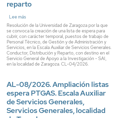
reparto
Lee más
sobre
CL-
Resolución de la Universidad de Zaragoza por la que
04/2026.
se convoca la creación de una lista de espera para
Creación
cubrir, con carácter temporal, puestos de trabajo de
Personal Técnico, de Gestión y de Administración y
listas
Servicios, en la Escala Auxiliar de Servicios Generales.
espera
Conductor, Distribución y Reparto, con destino en el
PTGAS.
Servicio General de Apoyo a la Investigación - SAI,
Escala
en la localidad de Zaragoza. CL-04/2026.
Auxiliar
de
Servicios
AL-08/2026. Ampliación listas
Generales.
espera PTGAS. Escala Auxiliar
Conductor,
distribución
de Servicios Generales,
y
Servicios Generales, localidad
reparto