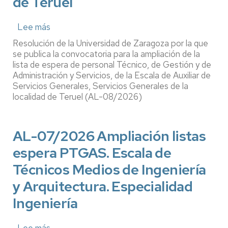
de Teruel
Lee más
sobre
AL-
Resolución de la Universidad de Zaragoza por la que
08/2026.
se publica la convocatoria para la ampliación de la
Ampliación
lista de espera de personal Técnico, de Gestión y de
Administración y Servicios, de la Escala de Auxiliar de
listas
Servicios Generales, Servicios Generales de la
espera
localidad de Teruel (AL-08/2026)
PTGAS.
Escala
Auxiliar
AL-07/2026 Ampliación listas
de
espera PTGAS. Escala de
Servicios
Generales,
Técnicos Medios de Ingeniería
Servicios
y Arquitectura. Especialidad
Generales,
localidad
Ingeniería
de
Teruel