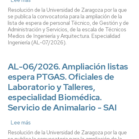
Lee más
sobre
AL-
Resolución de la Universidad de Zaragoza por la que
07/2026
se publica la convocatoria para la ampliación de la
Ampliación
lista de espera de personal Técnico, de Gestión y de
Administración y Servicios, de la escala de Técnicos
listas
Medios de Ingeniería y Arquitectura. Especialidad
espera
Ingeniería (AL-07/2026).
PTGAS.
Escala
de
AL-06/2026. Ampliación listas
Técnicos
espera PTGAS. Oficiales de
Medios
de
Laboratorio y Talleres,
Ingeniería
especialidad Biomédica.
y
Arquitectura.
Servicio de Animalario - SAI
Especialidad
Ingeniería
Lee más
sobre
AL-
Resolución de la Universidad de Zaragoza por la que
06/2026.