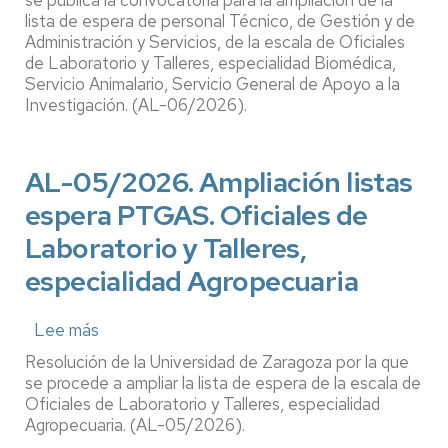
se publica la convocatoria para la ampliación de la
Ampliación
lista de espera de personal Técnico, de Gestión y de
Administración y Servicios, de la escala de Oficiales
listas
de Laboratorio y Talleres, especialidad Biomédica,
espera
Servicio Animalario, Servicio General de Apoyo a la
PTGAS.
Investigación. (AL-06/2026).
Oficiales
de
Laboratorio
AL-05/2026. Ampliación listas
y
espera PTGAS. Oficiales de
Talleres,
especialidad
Laboratorio y Talleres,
Biomédica.
especialidad Agropecuaria
Servicio
de
Lee más
sobre
Animalario
AL-
-
Resolución de la Universidad de Zaragoza por la que
05/2026.
SAI
se procede a ampliar la lista de espera de la escala de
Ampliación
Oficiales de Laboratorio y Talleres, especialidad
Agropecuaria. (AL-05/2026).
listas