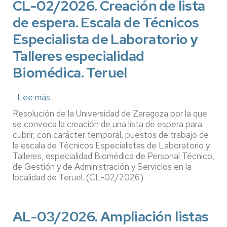
CL-02/2026. Creación de lista
Laboratorio
de espera. Escala de Técnicos
y
Talleres,
Especialista de Laboratorio y
Especialidad
Talleres especialidad
Biomédica
Biomédica. Teruel
Lee más
sobre
CL-
Resolución de la Universidad de Zaragoza por la que
02/2026.
se convoca la creación de una lista de espera para
Creación
cubrir, con carácter temporal, puestos de trabajo de
la escala de Técnicos Especialistas de Laboratorio y
de
Talleres, especialidad Biomédica de Personal Técnico,
lista
de Gestión y de Administración y Servicios en la
de
localidad de Teruel. (CL-02/2026).
espera.
Escala
de
AL-03/2026. Ampliación listas
Técnicos