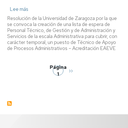
Lee más
sobre
CL-
Resolución de la Universidad de Zaragoza por la que
01/2026.
se convoca la creación de una lista de espera de
Creación
Personal Técnico, de Gestión y de Administración y
Servicios de la escala Administrativa para cubrir, con
listas
carácter temporal, un puesto de Técnico de Apoyo
espera
de Procesos Administrativos – Acreditación EAEVE
PTGAS.
Escala
Paginación
Administrativa
Página
Siguiente
››
Técnico
1
página
de
Apoyo
de
Procesos
Administrativos
Acreditación
EAEVE