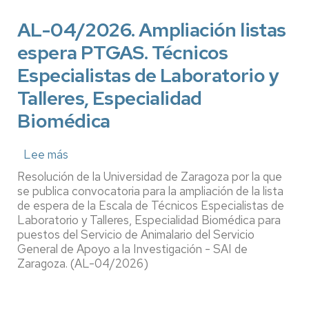
de
Servicios
AL-04/2026. Ampliación listas
Generales.
espera PTGAS. Técnicos
conductor,
distribución
Especialistas de Laboratorio y
y
Talleres, Especialidad
reparto
Biomédica
Lee más
sobre
AL-
Resolución de la Universidad de Zaragoza por la que
04/2026.
se publica convocatoria para la ampliación de la lista
Ampliación
de espera de la Escala de Técnicos Especialistas de
Laboratorio y Talleres, Especialidad Biomédica para
listas
puestos del Servicio de Animalario del Servicio
espera
General de Apoyo a la Investigación - SAI de
PTGAS.
Zaragoza. (AL-04/2026)
Técnicos
Especialistas
de