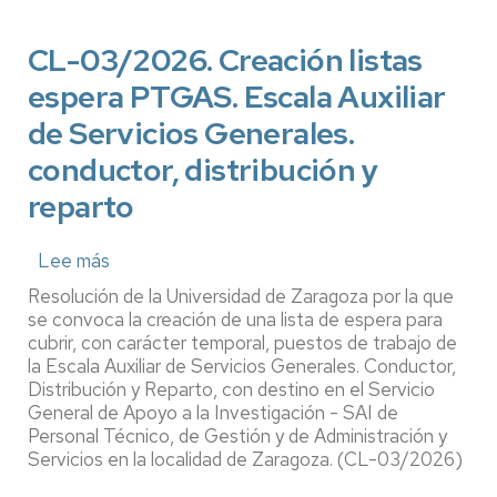
espera
PTGAS.
CL-03/2026. Creación listas
Oficiales
de
espera PTGAS. Escala Auxiliar
Laboratorio
de Servicios Generales.
y
conductor, distribución y
Talleres,
especialidad
reparto
Agropecuaria
Lee más
sobre
CL-
Resolución de la Universidad de Zaragoza por la que
03/2026.
se convoca la creación de una lista de espera para
Creación
cubrir, con carácter temporal, puestos de trabajo de
la Escala Auxiliar de Servicios Generales. Conductor,
listas
Distribución y Reparto, con destino en el Servicio
espera
General de Apoyo a la Investigación - SAI de
PTGAS.
Personal Técnico, de Gestión y de Administración y
Escala
Servicios en la localidad de Zaragoza. (CL-03/2026)
Auxiliar