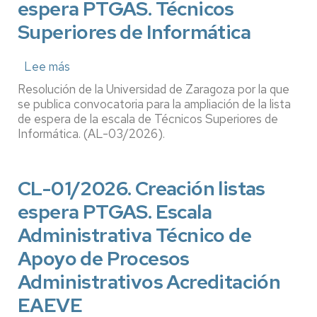
espera PTGAS. Técnicos
Especialista
de
Superiores de Informática
Laboratorio
y
Lee más
sobre
Talleres
AL-
Resolución de la Universidad de Zaragoza por la que
especialidad
03/2026.
se publica convocatoria para la ampliación de la lista
Biomédica.
Ampliación
de espera de la escala de Técnicos Superiores de
Teruel
Informática. (AL-03/2026).
listas
espera
PTGAS.
CL-01/2026. Creación listas
Técnicos
Superiores
espera PTGAS. Escala
de
Administrativa Técnico de
Informática
Apoyo de Procesos
Administrativos Acreditación
EAEVE