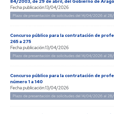
84/2003, de 29 de abril, del Gobierno de Aragó
Información
Fecha publicación:
13/04/2026
sindical
Plazo de presentación de solicitudes del
14/04/2026
al
28
Impresos
Calidad
Concurso público para la contratación de prof
265 a 275
Fecha publicación:
13/04/2026
Plazo de presentación de solicitudes del
14/04/2026
al
28
Concurso público para la contratación de profes
número 1 a 140
Fecha publicación:
13/04/2026
Plazo de presentación de solicitudes del
14/04/2026
al
28