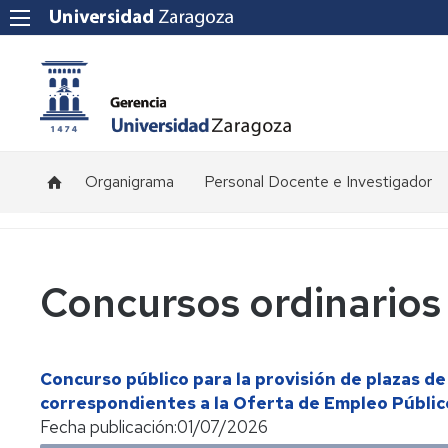
Organigrama
Personal Docente e Investigador
Plantilla
de
profesorado
Concursos ordinarios
Convocatorias
de
concursos
Concurso público para la provisión de plazas d
Normativa
correspondientes a la Oferta de Empleo Públic
y
Fecha publicación:
01/07/2026
procedimientos
de