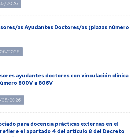
/07/2026
Listas
de
espera
fesores/as Ayudantes Doctores/as (plazas número
Evaluación
del
Desempeño
/06/2026
Carrera
profesional
horizontal
sores ayudantes doctores con vinculación clínica
s número 800V a 806V
Mentoring
Relación
/05/2026
de
puestos
de
trabajo
ciado para docencia prácticas externas en el
efiere el apartado 4 del artículo 8 del Decreto
Retribuciones