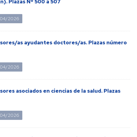
n). Plazas Nº 500 a 507
Formación
/04/2026
Información
sindical
esores/as ayudantes doctores/as. Plazas número
Impresos
Calidad
/04/2026
ores asociados en ciencias de la salud. Plazas
/04/2026