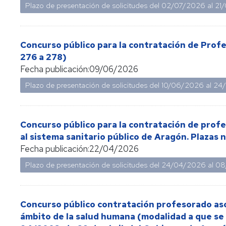
Plazo de presentación de solicitudes del
02/07/2026
al
21
concursos
Consulta
bolsas
Concurso público para la contratación de Pro
de
276 a 278)
sustitutos
Fecha publicación:
09/06/2026
Normativa
Plazo de presentación de solicitudes del
10/06/2026
al
24
y
procedimientos
Evaluación
Concurso público para la contratación de profe
del
al sistema sanitario público de Aragón. Plaza
profesorado
Fecha publicación:
22/04/2026
Retribuciones
Plazo de presentación de solicitudes del
24/04/2026
al
08
Jubilación
funcionarios
cuerpos
Concurso público contratación profesorado aso
docentes
ámbito de la salud humana (modalidad a que se r