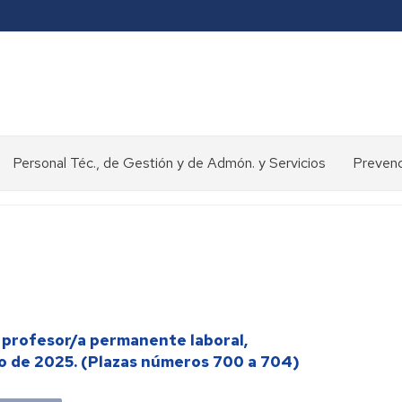
Personal Téc., de Gestión y de Admón. y Servicios
Prevenc
Concursos
y
oposiciones
>
Selección
de
personal
e profesor/a permanente laboral,
o de 2025. (Plazas números 700 a 704)
Normativa
y
procedimientos